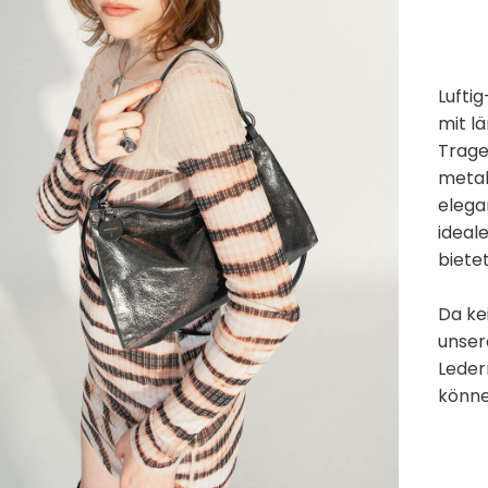
Lufti
mit l
Trage
metal
elega
ideal
bietet
Da kei
unser
Leder
könne